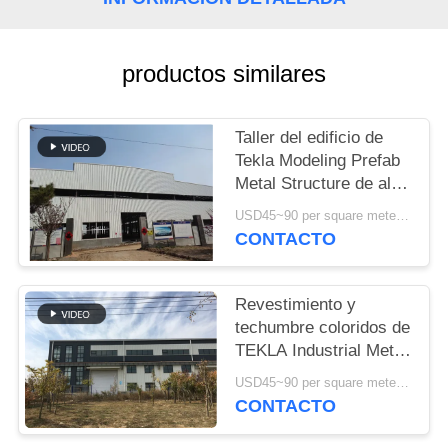
NOSOTROS
NOTICIAS
productos similares
CASOS
Taller del edificio de
Tekla Modeling Prefab
Metal Structure de alta
MAPA
resistencia
USD45~90 per square meter MOQ:1000 metros cuadrados
DEL
CONTACTO
SITIO
Revestimiento y
POLÍTICA
techumbre coloridos de
TEKLA Industrial Metal
DE
Workshop Building
USD45~90 per square meter MOQ:1000 metros cuadrados
PRIVACIDAD
CONTACTO