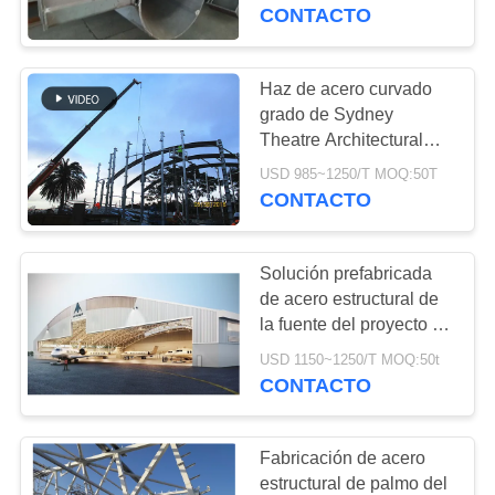
SOBRE
mezquita de Newport
CONTACTO
NOSOTROS
Haz de acero curvado
198
RECORRIDO
grado de Sydney
almacén de
Theatre Architectural
POR
Structural Steel Q355B
estructura de acero
USD 985~1250/T MOQ:50T
LA
CONTACTO
FÁBRICA
Solución prefabricada
CONTROL
de acero estructural de
DE
la fuente del proyecto de
16
la suspensión del
CALIDAD
USD 1150~1250/T MOQ:50t
Acero estructural
sistema del tejado del
CONTACTO
arco
arquitectónico
CONTACTA
Fabricación de acero
CON
estructural de palmo del