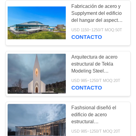
Fabricación de acero y
Supplyment del edificio
8
del hangar del aspecto
Correas de acero
del braguero elegante
USD 1150~1250/T MOQ:50T
del arco
CONTACTO
galvanizadas
Arquitectura de acero
estructural de Tekla
Modeling Steel
Construction
11
USD 985~1250/T MOQ:20T
Architecture Q355B
CONTACTO
Edificio de la sala
de exposición del
Fashsional diseñó el
edificio de acero
coche
estructural
arquitectónico de la
USD 985~1250/T MOQ:20T
construcción de la