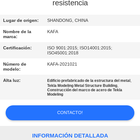
SOBRE
resistencia
NOSOTROS
Lugar de origen:
SHANDONG, CHINA
RECORRIDO
Nombre de la
KAFA
marca:
POR
Certificación:
ISO 9001:2015; ISO14001:2015;
LA
ISO45001:2018
FÁBRICA
Número de
KAFA-2021021
modelo:
Alta luz:
,
CONTROL
Edificio prefabricado de la estructura del metal
,
Tekla Modeling Metal Structure Building
Construcción del marco de acero de Tekla
DE
Modeling
CALIDAD
CONTACTO!
CONTACTA
CON
INFORMACIÓN DETALLADA