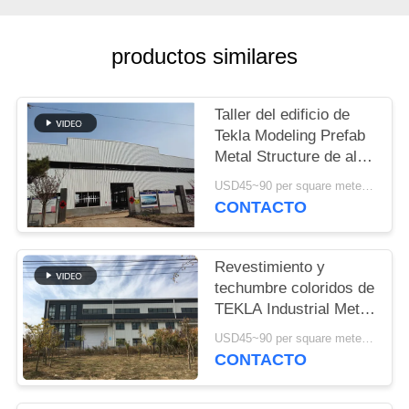
NOSOTROS
productos similares
NOTICIAS
Taller del edificio de
CASOS
Tekla Modeling Prefab
Metal Structure de alta
MAPA
resistencia
USD45~90 per square meter MOQ:1000 metros cuadrados
CONTACTO
DEL
SITIO
Revestimiento y
techumbre coloridos de
POLÍTICA
TEKLA Industrial Metal
DE
Workshop Building
USD45~90 per square meter MOQ:1000 metros cuadrados
PRIVACIDAD
CONTACTO