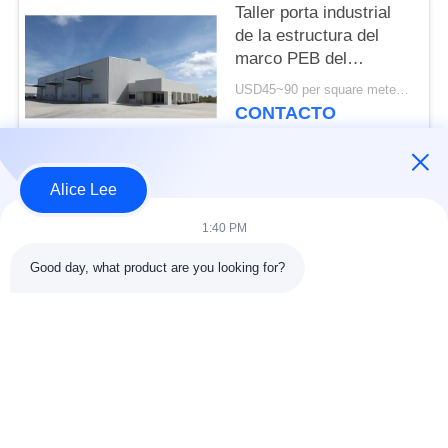
Taller porta industrial
de la estructura del
marco PEB del
proceso que construye
USD45~90 per square meter MOQ:1000 metros cuadrados
estándar de ISO
CONTACTO
Alice Lee
Categorías Populares
Todos
1:40 PM
construcción de la
Taller de la estructura
Good day, what product are you looking for?
estructura de acero
de acero
almacén de
Acero estructural
estructura de acero
arquitectónico
servicios de
haces de acero