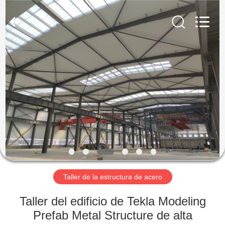
2026
Qingdao
KaFa
Fabrication
Co.,
Ltd..
All
Rights
EN
Reserved.
CASA.
PRODUCTOS
VÍDEOS
ESPECTÁCULO
DE
Taller de la estructura de acero
RV
Taller del edificio de Tekla Modeling
Prefab Metal Structure de alta