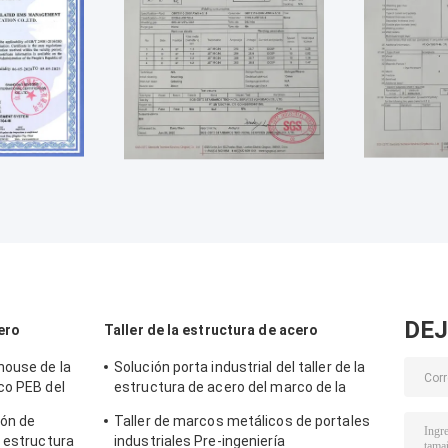
DEJ
ero
Taller de la estructura de acero
house de la
Solución porta industrial del taller de la
co PEB del
estructura de acero del marco de la
prenda impermeable bien del
ión de
Taller de marcos metálicos de portales
revestimiento
a estructura
industriales Pre-ingeniería