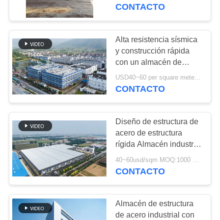
SOBRE
construcción de marco
CONTACTO
de portal personalizado
NOSOTROS
en Benin
Alta resistencia sísmica
198
RECORRIDO
y construcción rápida
almacén de
con un almacén de
POR
estructura de acero
estructura de acero
USD40~60 per square meter MOQ:1000 metros cuadrados
LA
duradero para sus
CONTACTO
necesidades de
FÁBRICA
almacenamiento
Diseño de estructura de
CONTROL
acero de estructura
DE
rígida Almacén industrial
16
con soluciones
CALIDAD
40~60usd/sqm MOQ:1000 metros cuadrados
Acero estructural
ecológicas y de
CONTACTO
construcción
arquitectónico
CONTACTA
Almacén de estructura
CON
de acero industrial con