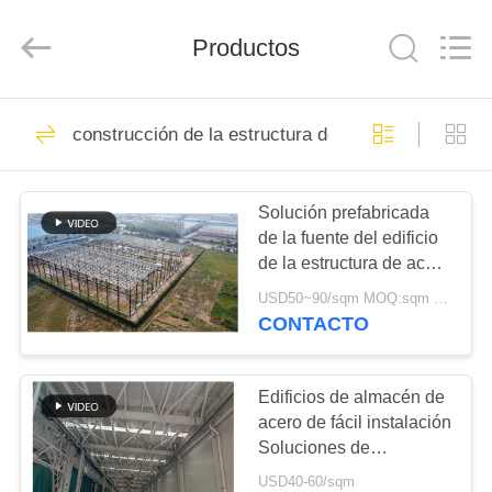
2026
Qingdao
KaFa
Productos
Fabrication
Co.,
Ltd..
All
Rights
EN
151
Reserved.
construcción de la estructura de acero
CASA.
construcción de la
estructura de acero
Solución prefabricada
PRODUCTOS
de la fuente del edificio
de la estructura de acero
VÍDEOS
para la industria
USD50~90/sqm MOQ:sqm 1000
CONTACTO
174
ESPECTÁCULO
Taller de la
DE
Edificios de almacén de
acero de fácil instalación
RV
estructura de acero
Soluciones de
almacenamiento
USD40-60/sqm