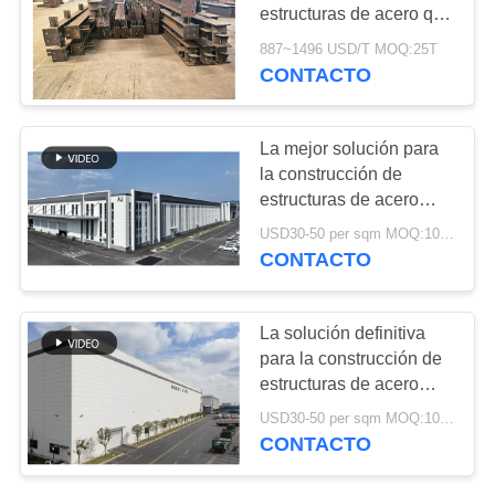
NOSOTROS
estructuras de acero que
cumplan plenamente las
887~1496 USD/T MOQ:25T
normas de la norma
CONTACTO
29
NOTICIAS
australiana (AS NZS)
servicios de
para aplicaciones
estructurales
CASOS
La mejor solución para
fabricación de acero
la construcción de
estructuras de acero
MAPA
edificios prefabricados
USD30-50 per sqm MOQ:1000 metros cuadrados
de talleres
DEL
CONTACTO
SITIO
12
La solución definitiva
haces de acero
POLÍTICA
para la construcción de
estructuras de acero
DE
estructurales
edificios prefabricados
USD30-50 per sqm MOQ:1000 metros cuadrados
PRIVACIDAD
de talleres
CONTACTO