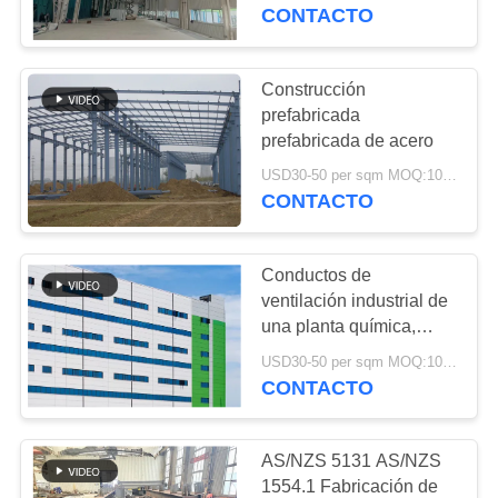
SOBRE
respetuosas con el
CONTACTO
medio ambiente
NOSOTROS
Construcción
198
RECORRIDO
prefabricada
almacén de
prefabricada de acero
POR
estructura de acero
USD30-50 per sqm MOQ:1000 metros cuadrados
LA
CONTACTO
FÁBRICA
Conductos de
CONTROL
ventilación industrial de
DE
una planta química,
16
estructura de acero
CALIDAD
USD30-50 per sqm MOQ:1000 metros cuadrados
Acero estructural
resistente a la corrosión
CONTACTO
arquitectónico
CONTACTA
AS/NZS 5131 AS/NZS
CON
1554.1 Fabricación de