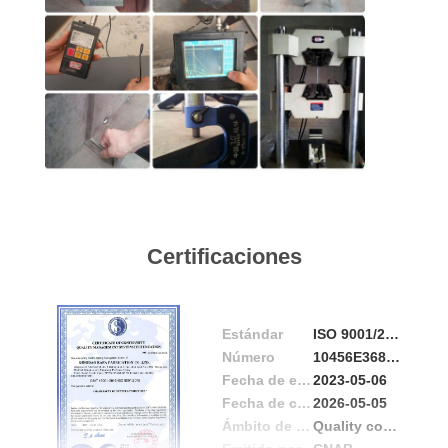
NOSOTROS
NOTICIAS
CASOS
MAPA
DEL
Certificaciones
SITIO
POLÍTICA
Estándar
ISO 9001/2015
DE
Número
10456E36812R3S
Fecha de emisión
2023-05-06
PRIVACIDAD
Fecha de caducidad
2026-05-05
Ámbito de aplicación / Cocina
Quality control