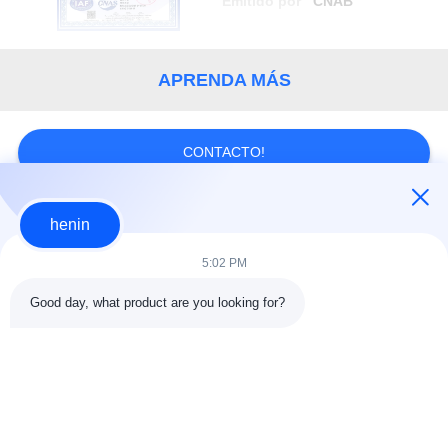
Emitido por
CNAB
APRENDA MÁS
CONTACTO!
henin
Categorías Populares
Todos
5:02 PM
construcción de la
Taller de la estructura
Good day, what product are you looking for?
estructura de acero
de acero
almacén de
Acero estructural
estructura de acero
arquitectónico