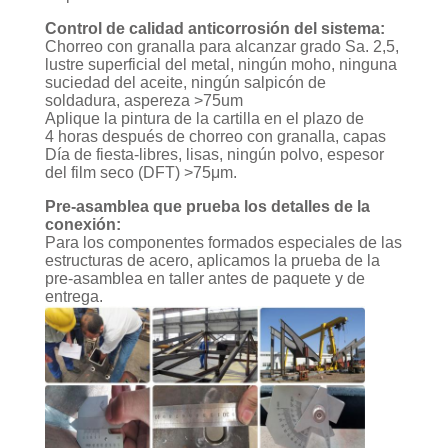
SOBRE
Control de calidad anticorrosión del sistema:
NOSOTROS
Chorreo con granalla para alcanzar grado Sa. 2,5,
lustre superficial del metal, ningún moho, ninguna
suciedad del aceite, ningún salpicón de
RECORRIDO
soldadura, aspereza >75um
Aplique la pintura de la cartilla en el plazo de
POR
4 horas después de chorreo con granalla, capas
Día de fiesta-libres, lisas, ningún polvo, espesor
LA
del film seco (DFT) >75μm.
FÁBRICA
Pre-asamblea que prueba los detalles de la
conexión:
Para los componentes formados especiales de las
CONTROL
estructuras de acero, aplicamos la prueba de la
pre-asamblea en taller antes de paquete y de
DE
entrega.
CALIDAD
CONTACTA
CON