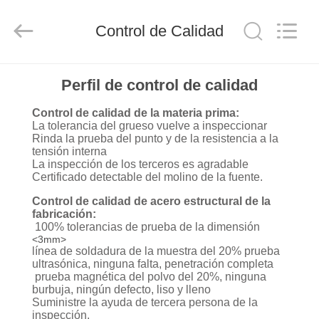
2026
Qingdao
KaFa
Control de Calidad
Fabrication
Co.,
Ltd..
All
Rights
EN
Reserved.
Perfil de control de calidad
CASA.
Control de calidad de la materia prima:
La tolerancia del grueso vuelve a inspeccionar
PRODUCTOS
Rinda la prueba del punto y de la resistencia a la
tensión interna
La inspección de los terceros es agradable
Certificado detectable del molino de la fuente.
VÍDEOS
Control de calidad de acero estructural de la
fabricación:
100% tolerancias de prueba de la dimensión
ESPECTÁCULO
<3mm>
DE
línea de soldadura de la muestra del 20% prueba
ultrasónica, ninguna falta, penetración completa
RV
prueba magnética del polvo del 20%, ninguna
burbuja, ningún defecto, liso y lleno
Suministre la ayuda de tercera persona de la
inspección.