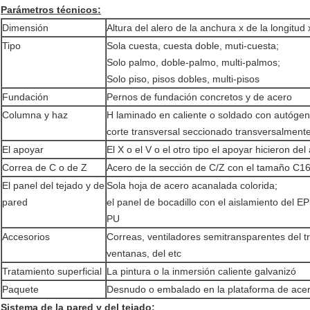
Parámetros técnicos:
Dimensión
Altura del alero de la anchura x de la longitud 
Tipo
Sola cuesta, cuesta doble, muti-cuesta;
Solo palmo, doble-palmo, multi-palmos;
Solo piso, pisos dobles, multi-pisos
Fundación
Pernos de fundación concretos y de acero
Columna y haz
H laminado en caliente o soldado con autógen
corte transversal seccionado transversalmente
El apoyar
El X o el V o el otro tipo el apoyar hicieron de
Correa de C o de Z
Acero de la sección de C/Z con el tamaño C1
El panel del tejado y de
Sola hoja de acero acanalada colorida;
pared
el panel de bocadillo con el aislamiento del EPS
PU
Accesorios
Correas, ventiladores semitransparentes del tr
ventanas, del etc
Tratamiento superficial
La pintura o la inmersión caliente galvanizó
Paquete
Desnudo o embalado en la plataforma de ace
Sistema de la pared y del tejado: