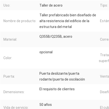
Uso:
Taller de acero
Tipo:
Taller prefabricado bien diseñado de
Nombre de producto:
alta resistencia del edificio de la
Están
estructura del metal
Q355B/Q235B, acero
Material:
Corre
opcional
Trat
Color:
superfi
Puerta deslizante/puerta
Puerta:
Venta
rodante/puerta de oscilación
El requisito de clientes
Dimensiones:
Diseñ
50 años
Vida de servicio:
El cub