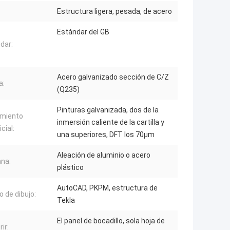
Estructura ligera, pesada, de acero
Estándar del GB
dar:
Acero galvanizado sección de C/Z
a:
(Q235)
Pinturas galvanizada, dos de la
amiento
inmersión caliente de la cartilla y
cial:
una superiores, DFT los 70μm
Aleación de aluminio o acero
na:
plástico
AutoCAD, PKPM, estructura de
o de dibujo:
Tekla
El panel de bocadillo, sola hoja de
rir: