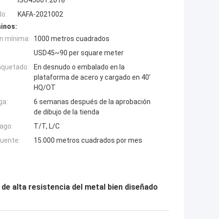
ISO45001:2018
o:
KAFA-2021002
inos:
n mínima:
1000 metros cuadrados
USD45~90 per square meter
aquetado:
En desnudo o embalado en la
plataforma de acero y cargado en 40'
HQ/OT
ga:
6 semanas después de la aprobación
de dibujo de la tienda
ago:
T/T, L/C
fuente:
15.000 metros cuadrados por mes
de alta resistencia del metal bien diseñado