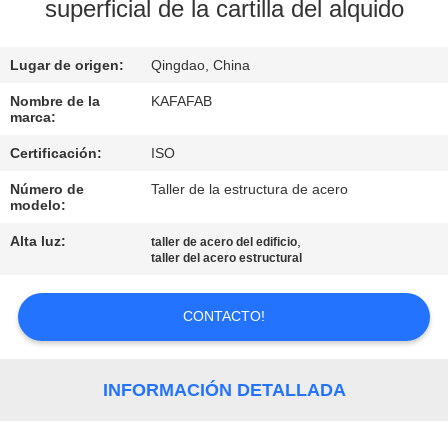
SOBRE
superficial de la cartilla del alquido
NOSOTROS
Lugar de origen:
Qingdao, China
RECORRIDO
Nombre de la
KAFAFAB
marca:
POR
Certificación:
ISO
LA
Número de
Taller de la estructura de acero
FÁBRICA
modelo:
Alta luz:
,
taller de acero del edificio
CONTROL
taller del acero estructural
DE
CONTACTO!
CALIDAD
CONTACTA
INFORMACIÓN DETALLADA
CON