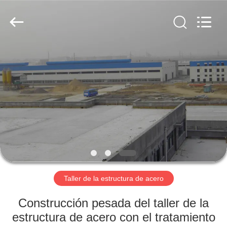
2026
Qingdao
KaFa
Fabrication
Co.,
Ltd..
All
Rights
EN
Reserved.
CASA.
PRODUCTOS
VÍDEOS
ESPECTÁCULO
DE
Taller de la estructura de acero
RV
Construcción pesada del taller de la
estructura de acero con el tratamiento