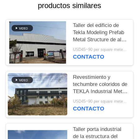
NOSOTROS
productos similares
NOTICIAS
Taller del edificio de
Tekla Modeling Prefab
Metal Structure de alta
CASOS
resistencia
USD45~90 per square meter MOQ:1000 metros cuadrados
CONTACTO
MAPA
DEL
Revestimiento y
SITIO
techumbre coloridos de
TEKLA Industrial Metal
Workshop Building
POLÍTICA
USD45~90 per square meter MOQ:1000 metros cuadrados
CONTACTO
DE
PRIVACIDAD
Taller porta industrial
de la estructura del