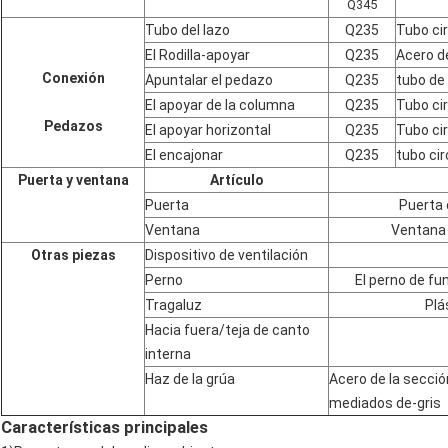
Q345
Tubo del lazo
Q235
Tubo ci
El Rodilla-apoyar
Q235
Acero d
Conexión
Apuntalar el pedazo
Q235
tubo de 
El apoyar de la columna
Q235
Tubo ci
Pedazos
El apoyar horizontal
Q235
Tubo ci
El encajonar
Q235
tubo ci
Puerta y ventana
Artículo
Puerta
Puerta 
Ventana
Ventana 
Otras piezas
Dispositivo de ventilación
Perno
El perno de fu
Tragaluz
Plá
Hacia fuera/teja de canto
interna
Haz de la grúa
Acero de la secci
mediados de-gris
Características principales