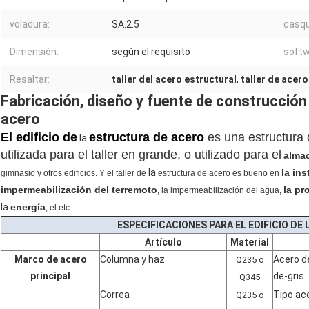
voladura:
SA.2.5
casqu
Dimensión:
según el requisito
softw
Resaltar:
taller del acero estructural
,
taller de acer
Fabricación, diseño y fuente de construcción
acero
El edificio de
estructura de acero
es una estructura 
la
utilizada para el taller en grande, o utilizado para el
alma
la
la ins
gimnasio
y otros edificios. Y el taller de
estructura de acero es bueno en
impermeabilización del terremoto
la pr
, la impermeabilización del agua,
la
energía
, el etc.
ESPECIFICACIONES PARA EL EDIFICIO DE
Artículo
Material
Marco de acero
Columna y haz
Acero d
Q235 o
principal
de-gris
Q345
Correa
Tipo ace
Q235 o