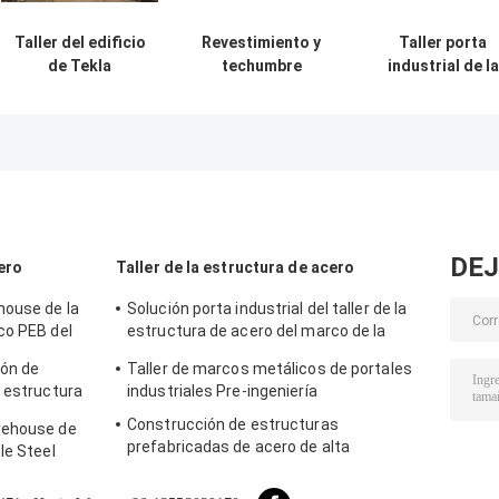
Taller del edificio
Revestimiento y
Taller porta
de Tekla
techumbre
industrial de la
Modeling Prefab
coloridos de
estructura del
Metal Structure
TEKLA Industrial
marco PEB del
de alta
Metal Workshop
proceso que
resistencia
Building
construye
estándar de IS
DEJ
ero
Taller de la estructura de acero
house de la
Solución porta industrial del taller de la
co PEB del
estructura de acero del marco de la
prenda impermeable bien del
ión de
Taller de marcos metálicos de portales
revestimiento
a estructura
industriales Pre-ingeniería
Construcción de estructuras
rehouse de
prefabricadas de acero de alta
le Steel
resistencia