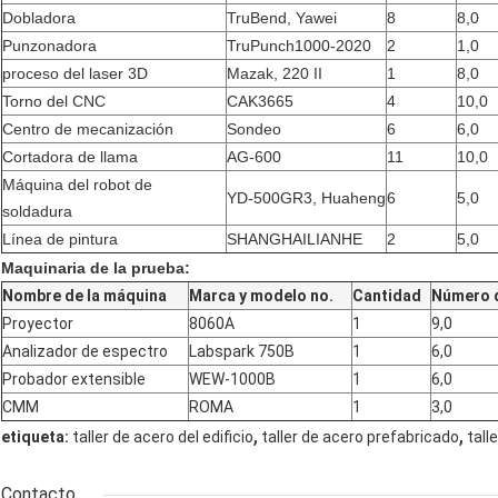
Dobladora
TruBend, Yawei
8
8,0
Punzonadora
TruPunch1000-2020
2
1,0
proceso del laser 3D
Mazak, 220 II
1
8,0
Torno del CNC
CAK3665
4
10,0
Centro de mecanización
Sondeo
6
6,0
Cortadora de llama
AG-600
11
10,0
Máquina del robot de
YD-500GR3, Huaheng
6
5,0
soldadura
Línea de pintura
SHANGHAILIANHE
2
5,0
Maquinaria de la prueba:
Nombre de la máquina
Marca y modelo no.
Cantidad
Número 
Proyector
8060A
1
9,0
Analizador de espectro
Labspark 750B
1
6,0
Probador extensible
WEW-1000B
1
6,0
CMM
ROMA
1
3,0
,
,
etiqueta:
taller de acero del edificio
taller de acero prefabricado
tall
Contacto