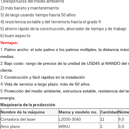
1)Respetuoso del medio ambiente
2) más barato y mantenimiento
3) de largo usando tiempo hasta 50 años
4) resistencia estable y del terremoto hasta el grado 9
5) ahorro rápido de la construcción, ahorrador de tiempo y de trabajo
6) buen aspecto
Ventajas:
1.
Palmo ancho: el solo palmo o los palmos múltiples, la distancia máx
medias.
2.
Bajo costo: rango de precios de la unidad de USD45 al MANDO del 
cliente.
3.
Construcción y fácil rápidos en la instalación
4.
Vida de servicio a largo plazo: más de 50 años.
5.
Protección del medio ambiente, estructura estable, resistencia del t
energía.
Maquinaria de la producción:
Nombre de la máquina
Marca y modelo no.
Cantidad
Núme
Cortadora del laser
L2030-3040
11
9,0
Amo plano
ARKU
1
3,0