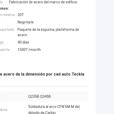
o:
Fabricación de acero del marco de edificio
inos:
n mínima:
20T
Negotiate
aquetado:
Paquete de la espuma, plataforma de
acero.
ga:
40 días
fuente:
1500T/month
e acero de la dimensión por cad auto Teckla
:
Q235B Q345B
Soldadura al arco CFW 6M M del
dura:
dióxido de Carbin