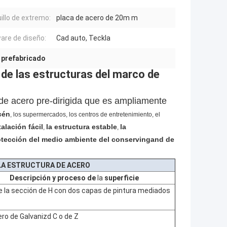
illo de extremo:
placa de acero de 20m m
are de diseño:
Cad auto, Teckla
o prefabricado
 de las estructuras del marco de
de acero pre-dirigida que es ampliamente
cén
, los supermercados, los centros de entretenimiento,
el
talación fácil
la estructura estable
la
,
,
otección del medio ambiente del conservingand de
 LA ESTRUCTURA DE ACERO
Descripción
y proceso de
la
superficie
e la sección de H con dos capas de pintura mediados
ro de Galvanizd C o de Z