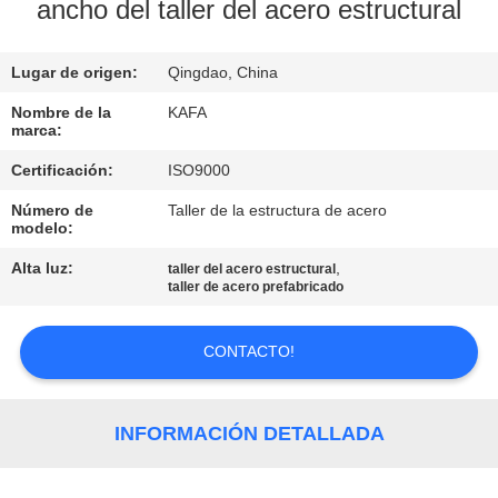
SOBRE
ancho del taller del acero estructural
NOSOTROS
Lugar de origen:
Qingdao, China
RECORRIDO
Nombre de la
KAFA
marca:
POR
Certificación:
ISO9000
LA
Número de
Taller de la estructura de acero
FÁBRICA
modelo:
Alta luz:
,
taller del acero estructural
CONTROL
taller de acero prefabricado
DE
CONTACTO!
CALIDAD
CONTACTA
INFORMACIÓN DETALLADA
CON