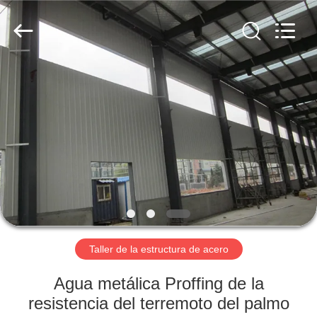
2026
Qingdao
KaFa
Fabrication
Co.,
Ltd..
All
Rights
EN
Reserved.
CASA.
PRODUCTOS
VÍDEOS
ESPECTÁCULO
DE
Taller de la estructura de acero
RV
Agua metálica Proffing de la
resistencia del terremoto del palmo