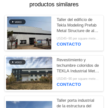
NOSOTROS
productos similares
NOTICIAS
Taller del edificio de
Tekla Modeling Prefab
Metal Structure de alta
CASOS
resistencia
USD45~90 per square meter MOQ:1000 metros cuadrados
CONTACTO
MAPA
DEL
Revestimiento y
SITIO
techumbre coloridos de
TEKLA Industrial Metal
Workshop Building
POLÍTICA
USD45~90 per square meter MOQ:1000 metros cuadrados
CONTACTO
DE
PRIVACIDAD
Taller porta industrial
de la estructura del