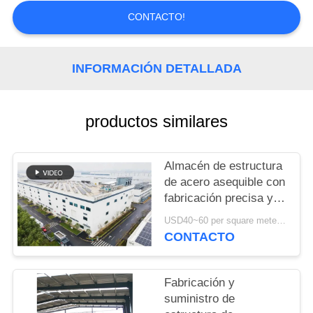
NOSOTROS
CONTACTO!
NOTICIAS
INFORMACIÓN DETALLADA
CASOS
productos similares
SITEMAP
Almacén de estructura
POLÍTICA
de acero asequible con
fabricación precisa y
DE
solución de entrega
USD40~60 per square meter MOQ:1000 sqm
PRIVACIDAD
integral
CONTACTO
Fabricación y
suministro de