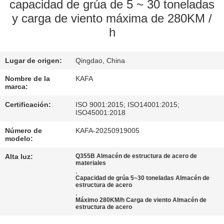
SOBRE
capacidad de grúa de 5 ~ 30 toneladas
y carga de viento máxima de 280KM /
NOSOTROS
h
RECORRIDO
Lugar de origen:
Qingdao, China
POR
Nombre de la
KAFA
LA
marca:
FÁBRICA
Certificación:
ISO 9001:2015; ISO14001:2015;
ISO45001:2018
CONTROL
Número de
KAFA-20250919005
modelo:
DE
Alta luz:
Q355B Almacén de estructura de acero de
CALIDAD
materiales
,
Capacidad de grúa 5~30 toneladas Almacén de
estructura de acero
,
CONTACTA
Máximo 280KM/h Carga de viento Almacén de
estructura de acero
CON