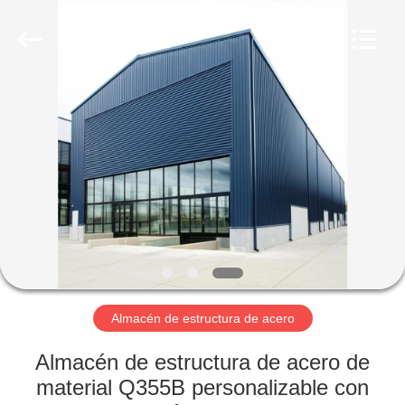
2026
Qingdao
KaFa
Fabrication
Co.,
Ltd..
All
Rights
EN
Reserved.
CASA.
PRODUCTOS
VÍDEOS
ESPECTÁCULO
DE
Almacén de estructura de acero
RV
Almacén de estructura de acero de
material Q355B personalizable con