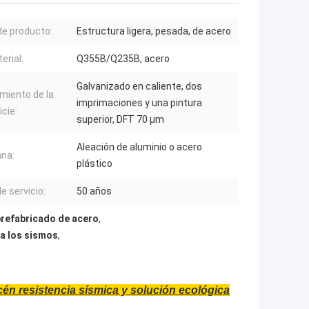
de producto:
Estructura ligera, pesada, de acero
erial:
Q355B/Q235B, acero
Galvanizado en caliente, dos
miento de la
imprimaciones y una pintura
icie:
superior, DFT 70 μm
Aleación de aluminio o acero
na:
plástico
e servicio:
50 años
refabricado de acero
,
 a los sismos
,
én resistencia sísmica y solución ecológica