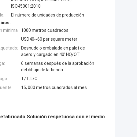
ISO45001:2018
o:
El número de unidades de producción
inos:
n mínima:
1000 metros cuadrados
USD40~60 per square meter
aquetado:
Desnudo o embalado en palet de
acero y cargado en 40' HQ/OT
ga:
6 semanas después de la aprobación
del dibujo de la tienda
ago:
T/T, L/C
fuente:
15, 000 metros cuadrados al mes
efabricado Solución respetuosa con el medio