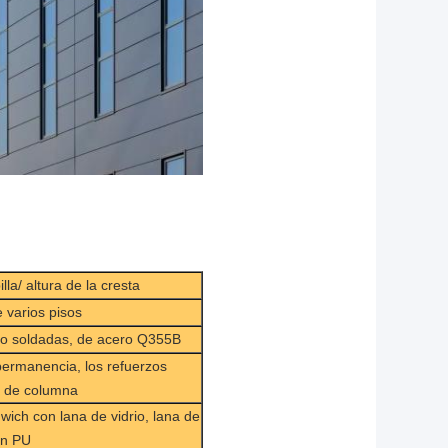
lla/ altura de la cresta
 varios pisos
 o soldadas, de acero Q355B
permanencia, los refuerzos
os de columna
wich con lana de vidrio, lana de
en PU