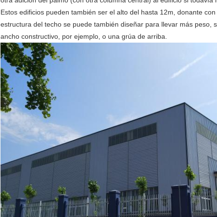
otra adición del palmo (con otra columna central) al edificio si todavía
Estos edificios pueden también ser el alto del hasta 12m, donante con
estructura del techo se puede también diseñar para llevar más peso, s
ancho constructivo, por ejemplo, o una grúa de arriba.