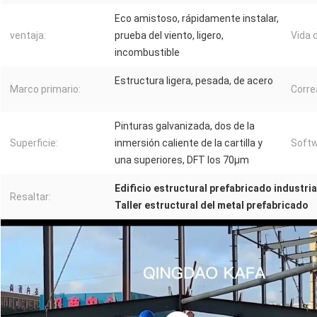
Eco amistoso, rápidamente instalar,
ventaja:
prueba del viento, ligero,
Vida d
incombustible
Estructura ligera, pesada, de acero
Marco primario:
Corre
Pinturas galvanizada, dos de la
Superficie:
inmersión caliente de la cartilla y
Softw
una superiores, DFT los 70μm
Edificio estructural prefabricado industria
Resaltar:
Taller estructural del metal prefabricado