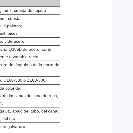
gitud x, cuesta del tejado
muti-cuesta;
ulti-palmos;
ulti-pisos
os y de acero
gena Q355B de acero, corte
nte o variable recto
acero del ángulo o de la barra de
año C160-300 o Z160-300
a colorida;
, de las lanas del lana de roca,
PU
aluz, abajo del tubo, del canal,
 del etc
ente galvanizó