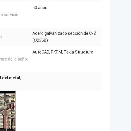
50 años
e servicio:
Acero galvanizado sección de C/Z
a:
(Q235B)
AutoCAD, PKPM, Tekla Structure
are del diseño:
l del metal
,