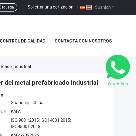
Solicitar una cotización
|
Spanish
úsqueda
CONTROL DE CALIDAD
CONTACTA CON NOSOTROS
icado Industrial
r del metal prefabricado industrial
WhatsApp
to:
Shandong, China
rca:
KAFA
ISO 9001:2015; ISO14001:2015;
ISO45001:2018
o:
KAFA-2022025