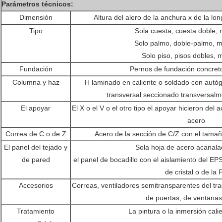
Parámetros técnicos:
Dimensión
Altura del alero de la anchura x de la lon
Tipo
Sola cuesta, cuesta doble, 
Solo palmo, doble-palmo, m
Solo piso, pisos dobles, m
Fundación
Pernos de fundación concret
Columna y haz
H laminado en caliente o soldado con autó
transversal seccionado transversalme
El apoyar
El X o el V o el otro tipo el apoyar hicieron del 
acero
Correa de C o de Z
Acero de la sección de C/Z con el tam
El panel del tejado y
Sola hoja de acero acanalad
de pared
el panel de bocadillo con el aislamiento del EPS
de cristal o de la 
Accesorios
Correas, ventiladores semitransparentes del trag
de puertas, de ventanas,
Tratamiento
La pintura o la inmersión cali