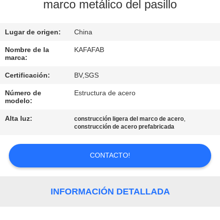
SOBRE
marco metálico del pasillo
NOSOTROS
Lugar de origen:
China
RECORRIDO
Nombre de la
KAFAFAB
marca:
POR
Certificación:
BV,SGS
LA
Número de
Estructura de acero
FÁBRICA
modelo:
Alta luz:
,
construcción ligera del marco de acero
CONTROL
construcción de acero prefabricada
DE
CONTACTO!
CALIDAD
CONTACTA
INFORMACIÓN DETALLADA
CON