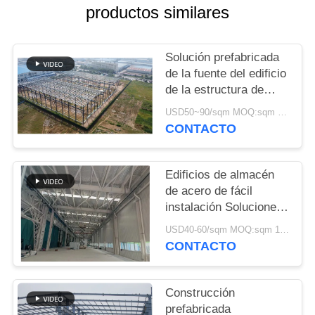
NOSOTROS
productos similares
NOTICIAS
Solución prefabricada
de la fuente del edificio
de la estructura de
CASOS
acero para la industria
USD50~90/sqm MOQ:sqm 1000
CONTACTO
MAPA
DEL
Edificios de almacén
SITIO
de acero de fácil
instalación Soluciones
de almacenamiento
POLÍTICA
USD40-60/sqm MOQ:sqm 1000
respetuosas con el
CONTACTO
DE
medio ambiente
PRIVACIDAD
Construcción
prefabricada