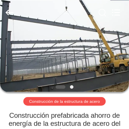
2026
Qingdao
KaFa
Fabrication
Co.,
Ltd..
All
Rights
EN
Reserved.
CASA.
PRODUCTOS
VÍDEOS
ESPECTÁCULO
DE
Construcción de la estructura de acero
RV
Construcción prefabricada ahorro de
energía de la estructura de acero del