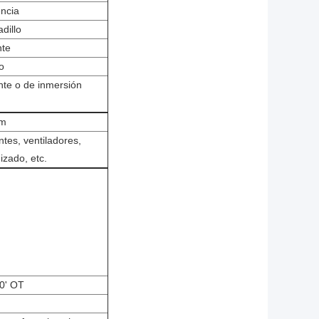
encia
dillo
nte
o
nte o de inmersión
 m
ntes, ventiladores,
izado, etc.
40' OT