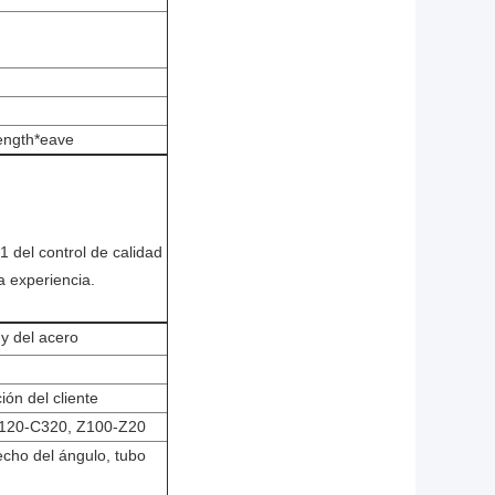
ength*eave
 del control de calidad
la experiencia.
y del acero
ón del cliente
C120-C320, Z100-Z20
hecho del ángulo, tubo