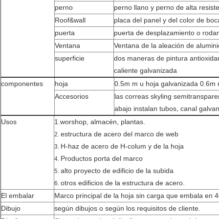
perno
perno llano y perno de alta resist
Roof&wall
placa del panel y del color de boca
puerta
puerta de desplazamiento o roda
Ventana
Ventana de la aleación de alumini
superficie
dos maneras de pintura antioxida
caliente galvanizada
componentes
hoja
0.5m m u hoja galvanizada 0.6m
Accesorios
las correas skyling semitranspare
abajo instalan tubos, canal galvan
Usos
1.worshop, almacén, plantas.
estructura de acero del marco de web
2.
H-haz de acero de H-colum y de la hoja
3.
Productos porta del marco
4.
alto proyecto de edificio de la subida
5.
otros edificios de la estructura de acero.
6.
El embalar
Marco principal de la hoja sin carga que embala en 
Dibujo
según dibujos o según los requisitos de cliente.