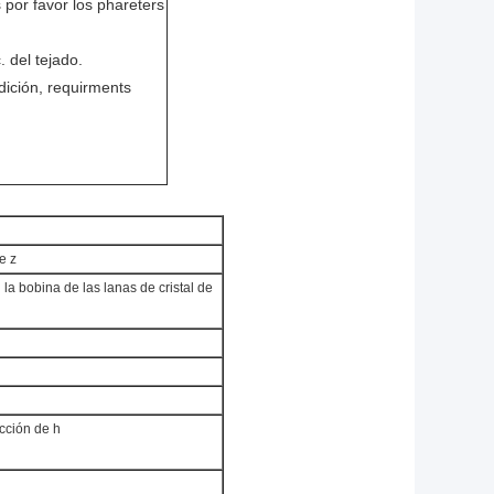
 por favor los phareters
. del tejado.
ndición, requirments
e z
la bobina de las lanas de cristal de
cción de h