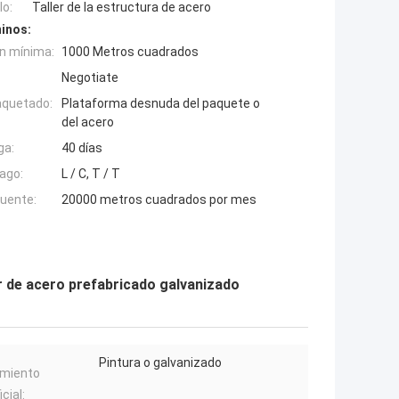
o:
Taller de la estructura de acero
inos:
n mínima:
1000 Metros cuadrados
Negotiate
aquetado:
Plataforma desnuda del paquete o
del acero
ga:
40 días
ago:
L / C, T / T
fuente:
20000 metros cuadrados por mes
ler de acero prefabricado galvanizado
Pintura o galvanizado
amiento
cial: