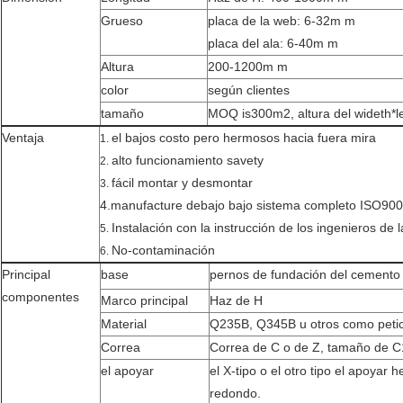
Grueso
placa de la web: 6-32m m
placa del ala: 6-40m m
Altura
200-1200m m
color
según clientes
tamaño
MOQ is300m2, altura del wideth*l
Ventaja
el bajos costo pero hermosos hacia fuera mira
1.
alto funcionamiento savety
2.
fácil montar y desmontar
3.
4.manufacture debajo bajo sistema completo ISO9001
Instalación con la instrucción de los ingenieros de 
5.
No-contaminación
6.
Principal
base
pernos de fundación del cemento 
componentes
Marco principal
Haz de H
Material
Q235B, Q345B u otros como petici
Correa
Correa de C o de Z, tamaño de 
el apoyar
el X-tipo o el otro tipo el apoyar 
redondo.