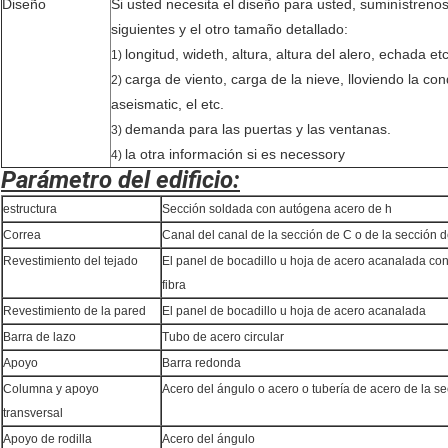
Diseño
Si usted necesita el diseño para usted, suminístrenos
siguientes y el otro tamaño detallado:
longitud, wideth, altura, altura del alero, echada etc
1)
carga de viento, carga de la nieve, lloviendo la co
2)
aseismatic, el etc.
demanda para las puertas y las ventanas.
3)
la otra información si es necessory
4)
Parámetro del edificio:
estructura
Sección soldada con autógena acero de h
Correa
Canal del canal de la sección de C o de la sección d
Revestimiento del tejado
El panel de bocadillo u hoja de acero acanalada con 
fibra
Revestimiento de la pared
El panel de bocadillo u hoja de acero acanalada
Barra de lazo
Tubo de acero circular
Apoyo
Barra redonda
Columna y apoyo
Acero del ángulo o acero o tubería de acero de la se
transversal
Apoyo de rodilla
Acero del ángulo