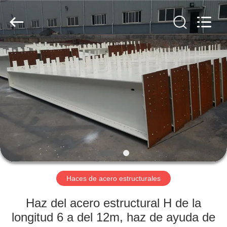
2026
Qingdao
KaFa
Fabrication
Co.,
Ltd..
All
Rights
EN
Reserved.
CASA.
PRODUCTOS
VÍDEOS
ESPECTÁCULO
DE
Haces de acero estructurales
RV
Haz del acero estructural H de la
longitud 6 a del 12m, haz de ayuda de