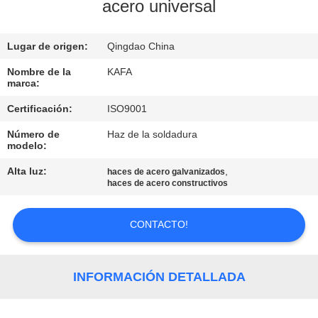
SOBRE
acero universal
NOSOTROS
Lugar de origen:
Qingdao China
RECORRIDO
Nombre de la
KAFA
marca:
POR
Certificación:
ISO9001
LA
Número de
Haz de la soldadura
FÁBRICA
modelo:
Alta luz:
,
haces de acero galvanizados
CONTROL
haces de acero constructivos
DE
CONTACTO!
CALIDAD
CONTACTA
INFORMACIÓN DETALLADA
CON