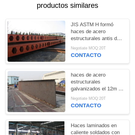
NOSOTROS
productos similares
NOTICIAS
JIS ASTM H formó
haces de acero
estructurales antis del
CASOS
moho el 12m
Negotiate MOQ:20T
CONTACTO
MAPA
DEL
haces de acero
SITIO
estructurales
galvanizados el 12m de
Q235B Q345B Sa2.5
POLÍTICA
Negotiate MOQ:20T
CONTACTO
DE
PRIVACIDAD
Haces laminados en
caliente soldados con