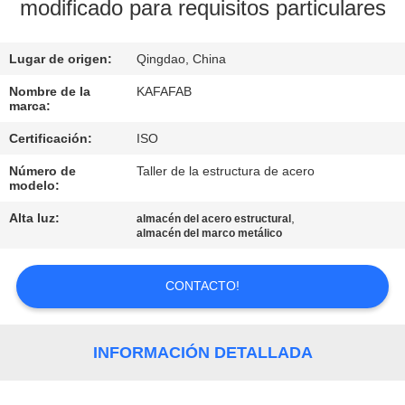
SOBRE
modificado para requisitos particulares
NOSOTROS
Lugar de origen:
Qingdao, China
RECORRIDO
Nombre de la
KAFAFAB
marca:
POR
Certificación:
ISO
LA
Número de
Taller de la estructura de acero
FÁBRICA
modelo:
Alta luz:
,
almacén del acero estructural
CONTROL
almacén del marco metálico
DE
CONTACTO!
CALIDAD
CONTACTA
INFORMACIÓN DETALLADA
CON