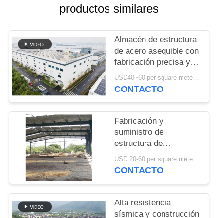
NOSOTROS
productos similares
NOTICIAS
Almacén de estructura
de acero asequible con
fabricación precisa y
CASOS
solución de entrega
USD40~60 per square meter MOQ:1000 sqm
integral
CONTACTO
MAPA
DEL
Fabricación y
SITIO
suministro de
estructura de
construcción de
POLÍTICA
USD 20-60 per square meter MOQ:1000 Metros cuadrados
estructura de acero de
CONTACTO
DE
construcción de marco
de portal personalizado
PRIVACIDAD
en Benin
Alta resistencia
sísmica y construcción