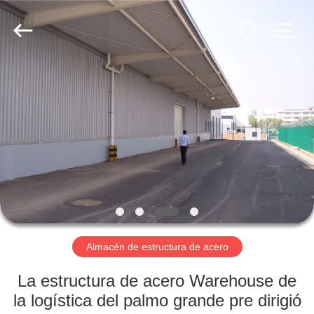
2026
Qingdao
KaFa
Fabrication
Co.,
Ltd..
All
Rights
EN
Reserved.
CASA.
PRODUCTOS
VÍDEOS
ESPECTÁCULO
DE
Almacén de estructura de acero
RV
La estructura de acero Warehouse de
la logística del palmo grande pre dirigió