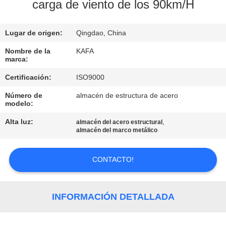
SOBRE
carga de viento de los 90km/H
NOSOTROS
Lugar de origen:
Qingdao, China
RECORRIDO
Nombre de la
KAFA
marca:
POR
Certificación:
ISO9000
LA
Número de
almacén de estructura de acero
FÁBRICA
modelo:
Alta luz:
,
almacén del acero estructural
CONTROL
almacén del marco metálico
DE
CONTACTO!
CALIDAD
CONTACTA
INFORMACIÓN DETALLADA
CON