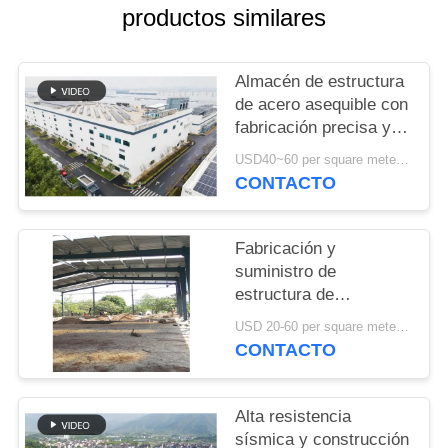
NOSOTROS
productos similares
NOTICIAS
Almacén de estructura
de acero asequible con
fabricación precisa y
CASOS
solución de entrega
USD40~60 per square meter MOQ:1000 sqm
integral
CONTACTO
MAPA
DEL
Fabricación y
SITIO
suministro de
estructura de
construcción de
POLÍTICA
USD 20-60 per square meter MOQ:1000 Metros cuadrados
estructura de acero de
CONTACTO
DE
construcción de marco
de portal personalizado
PRIVACIDAD
en Benin
Alta resistencia
sísmica y construcción