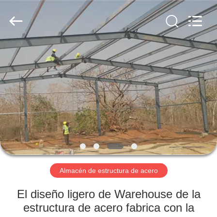
2026
Qingdao
KaFa
Fabrication
Co.,
Ltd..
All
Rights
EN
Reserved.
CASA.
PRODUCTOS
VÍDEOS
ESPECTÁCULO
DE
Almacén de estructura de acero
RV
El diseño ligero de Warehouse de la
estructura de acero fabrica con la