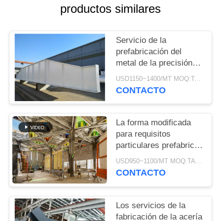
NOSOTROS
productos similares
NOTICIAS
Servicio de la
prefabricación del
metal de la precisión
CASOS
con la galvanización y
USD1150~1400/MT MOQ:TA 50
la pintura
CONTACTO
MAPA
DEL
La forma modificada
SITIO
para requisitos
particulares prefabricó
el servicio de acero de
POLÍTICA
USD950~1100/MT MOQ:TA 50
la fuente de la
CONTACTO
DE
fabricación de los
miembros del metal
PRIVACIDAD
Los servicios de la
fabricación de la acería