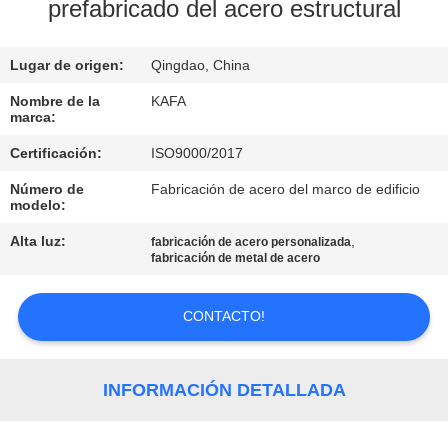
SOBRE
prefabricado del acero estructural
NOSOTROS
Lugar de origen:
Qingdao, China
RECORRIDO
Nombre de la
KAFA
marca:
POR
Certificación:
ISO9000/2017
LA
Número de
Fabricación de acero del marco de edificio
FÁBRICA
modelo:
Alta luz:
,
fabricación de acero personalizada
CONTROL
fabricación de metal de acero
DE
CONTACTO!
CALIDAD
CONTACTA
INFORMACIÓN DETALLADA
CON