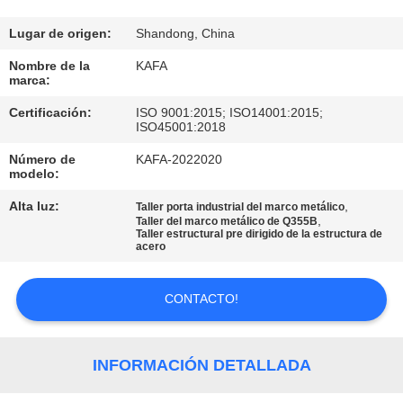
SOBRE
NOSOTROS
Lugar de origen:
Shandong, China
Nombre de la
KAFA
marca:
RECORRIDO
Certificación:
ISO 9001:2015; ISO14001:2015;
POR
ISO45001:2018
LA
Número de
KAFA-2022020
modelo:
FÁBRICA
Alta luz:
,
Taller porta industrial del marco metálico
,
Taller del marco metálico de Q355B
CONTROL
Taller estructural pre dirigido de la estructura de
acero
DE
CALIDAD
CONTACTO!
CONTACTA
INFORMACIÓN DETALLADA
CON