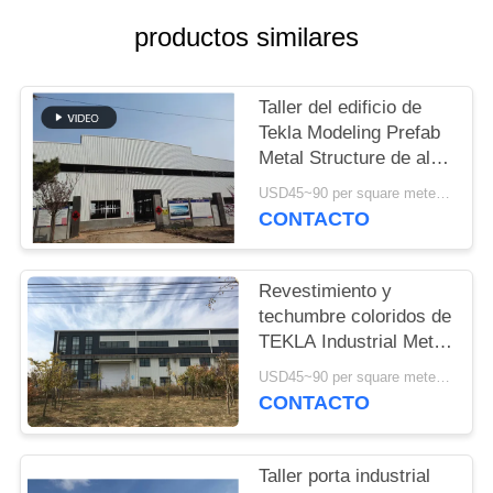
NOSOTROS
productos similares
NOTICIAS
Taller del edificio de
Tekla Modeling Prefab
CASOS
Metal Structure de alta
resistencia
USD45~90 per square meter MOQ:1000 metros cuadrados
MAPA
CONTACTO
DEL
SITIO
Revestimiento y
techumbre coloridos de
TEKLA Industrial Metal
POLÍTICA
Workshop Building
USD45~90 per square meter MOQ:1000 metros cuadrados
DE
CONTACTO
PRIVACIDAD
Taller porta industrial