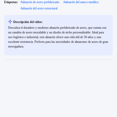
Etiquetas:
#
almacén de acero prefabricado
#
almacén del marco metálico
#
almacén del acero estructural
Descripción del vídeo:
Descubra el duradero y moderno almacén prefabricado de acero, que cuenta con
un canalón de acero inoxidable y un diseño de techo personalizable. Ideal para
uso logístico e industrial, este almacén ofrece una vida útil de 50 años y una
excelente resistencia. Perfecto para las necesidades de almacenes de acero de gran
envergadura.